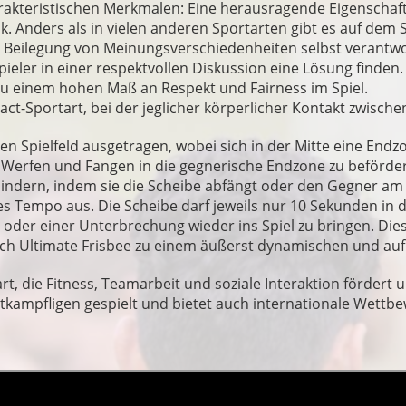
rakteristischen Merkmalen: Eine herausragende Eigenschaft 
k. Anders als in vielen anderen Sportarten gibt es auf dem Sp
ie Beilegung von Meinungsverschiedenheiten selbst verantwor
ler in einer respektvollen Diskussion eine Lösung finden. Fa
 zu einem hohen Maß an Respekt und Fairness im Spiel.
ct-Sportart, bei der jeglicher körperlicher Kontakt zwische
gen Spielfeld ausgetragen, wobei sich in der Mitte eine End
 Werfen und Fangen in die gegnerische Endzone zu beförder
rhindern, indem sie die Scheibe abfängt oder den Gegner am
les Tempo aus. Die Scheibe darf jeweils nur 10 Sekunden in
l oder einer Unterbrechung wieder ins Spiel zu bringen. Die
rch Ultimate Frisbee zu einem äußerst dynamischen und auf
rt, die Fitness, Teamarbeit und soziale Interaktion fördert
ettkampfligen gespielt und bietet auch internationale Wettb