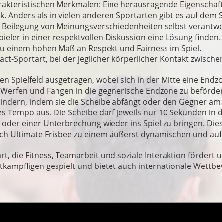
rakteristischen Merkmalen: Eine herausragende Eigenschaft 
k. Anders als in vielen anderen Sportarten gibt es auf dem Sp
ie Beilegung von Meinungsverschiedenheiten selbst verantwor
ler in einer respektvollen Diskussion eine Lösung finden. Fa
 zu einem hohen Maß an Respekt und Fairness im Spiel.
ct-Sportart, bei der jeglicher körperlicher Kontakt zwische
gen Spielfeld ausgetragen, wobei sich in der Mitte eine End
 Werfen und Fangen in die gegnerische Endzone zu beförder
rhindern, indem sie die Scheibe abfängt oder den Gegner am
les Tempo aus. Die Scheibe darf jeweils nur 10 Sekunden in
l oder einer Unterbrechung wieder ins Spiel zu bringen. Die
rch Ultimate Frisbee zu einem äußerst dynamischen und auf
rt, die Fitness, Teamarbeit und soziale Interaktion fördert
ettkampfligen gespielt und bietet auch internationale Wettb